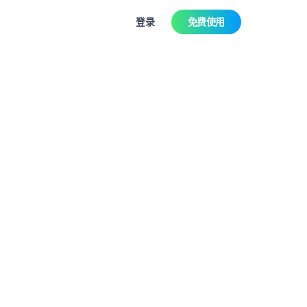
登录
免费使用
nal Ser