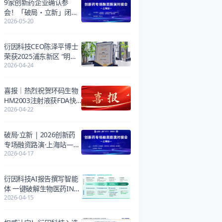
9家创新药企业确认参
会！「破局・立新」闭门
2026-05-20
融资路演即将开启
衍因科技CEO陈泽平博士
荣获2025浦东新区 “明珠
2026-04-24
杯” 创业大赛二等奖！
喜报｜热烈祝贺环码生物
HM2003注射液获FDA快
2026-04-22
速通道资格，环形RNA创
新药研发再获国际认可
破局·立新 | 2026创新药
专场融资路演·上海站——
2026-04-17
万亿市场洗牌期，解锁资
本关键船票
衍因科技AI报告撰写智能
体 一键破解生物医药IND
2026-04-15
申报报告难题