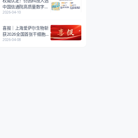
权威认定！衍因科技入选
中国信通院高质量数字化
2026-04-10
转型产品全景图
喜报｜上海爱萨尔生物斩
获2026全国首张干细胞
2026-04-08
《药品生产许可证》，细
胞治疗产业化再提速