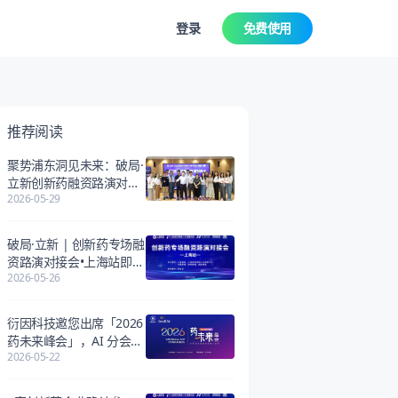
登录
免费使用
推荐阅读
聚势浦东洞见未来：破局·
立新创新药融资路演对接
2026-05-29
会圆满收官！
破局·立新 | 创新药专场融
资路演对接会•上海站即将
2026-05-26
开启
衍因科技邀您出席「2026
药未来峰会」，AI 分会场
2026-05-22
重磅开启！