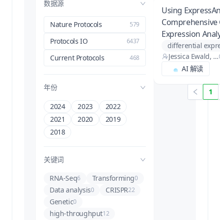
数据源
Using ExpressAn
Comprehensive
Nature Protocols
579
Expression Analy
Protocols IO
6437
Model and Non
Jessica Ewald, G
Organisms
meta-analysis
Current Protocols
468
uangyan Zhou,
AI 解读
proteomics
Yao Lu, Jianguo
transcriptomics
Xia, Jessica Ewal
年份
1
visual analytics
d, Guangyan Zh
ou, Yao Lu, Jian
2024
2023
2022
guo Xia
2021
2020
2019
2018
关键词
RNA-Seq
Transforming
6
0
Data analysis
CRISPR
0
22
Genetic
0
high-throughput
12