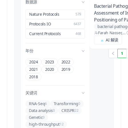
数据源
Bacterial Pathog
Assessment of In
Nature Protocols
579
Positioning of 
Protocols IO
6437
Containing Vacu
bacterial pathog
Farah Nasser,
During Infection
host-pathogen in
Current Protocols
468
Mosopefoluwa
AI 解读
intracellular pa
T. Oke, Sara Kn
intracellular traf
ezevic, Vanessa
年份
1
Salmonella enter
M. D'Costa, Far
ah Nasser, Mos
2024
2023
2022
opefoluwa T. O
2021
2020
2019
ke, Sara Kneze
2018
vic, Vanessa M.
D'Costa
关键词
RNA-Seq
Transforming
6
0
Data analysis
CRISPR
0
22
Genetic
0
high-throughput
12