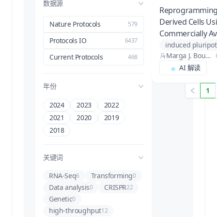
数据源
Reprogramming 
Derived Cells Us
Nature Protocols
579
Commercially Ava
Protocols IO
6437
Replicative RNA 
Marga J. Boum
Single Electropo
reprogramming
Current Protocols
468
a, Christiaan H.
AI 解读
self-replicative 
Arendzen, Chris
urine
tine L. Mummer
年份
1
y, Harald Mikker
s, Christian Fre
2024
2023
2022
und, Marga J. B
2021
2020
2019
ouma, Christiaa
2018
n H. Arendzen,
Christine L. Mu
mmery, Harald
关键词
Mikkers, Christi
an Freund
RNA-Seq
Transforming
6
0
Data analysis
CRISPR
0
22
Genetic
0
high-throughput
12