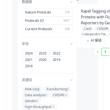
“
数据源
Rapid Tagging 
Nature Protocols
579
Proteins with Fl
Protocols IO
6437
Reporters by G
Engineering usi
Cas9
CRISPR
Current Protocols
468
Alexandre Paix,
Stranded DNA D
Dominique Ras
AI 解读
fluorescent prot
年份
oloson, Andrew
genome enginee
Folkmann, Gera
1
homology-direct
2024
2023
2022
ldine Seydoux,
tissue culture cel
Alexandre Paix,
2021
2020
2019
Dominique Ras
2018
oloson, Andrew
Folkmann, Gera
ldine Seydoux
关键词
RNA-Seq
Transforming
6
0
Data analysis
CRISPR
0
22
Genetic
0
high-throughput
12