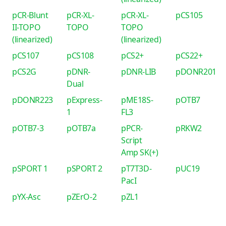
pCR-Blunt
pCR-XL-
pCR-XL-
pCS105
II-TOPO
TOPO
TOPO
(linearized)
(linearized)
pCS107
pCS108
pCS2+
pCS22+
pCS2G
pDNR-
pDNR-LIB
pDONR201
Dual
pDONR223
pExpress-
pME18S-
pOTB7
1
FL3
pOTB7-3
pOTB7a
pPCR-
pRKW2
Script
Amp SK(+)
pSPORT 1
pSPORT 2
pT7T3D-
pUC19
PacI
pYX-Asc
pZErO-2
pZL1