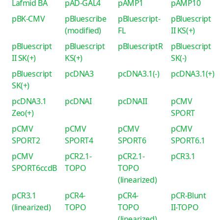
Lafmid BA
pAD-GAL4
pAMP1
pAMP10
pBK-CMV
pBluescribe
pBluescript-
pBluescript
(modified)
FL
II KS(+)
pBluescript
pBluescript
pBluescriptR
pBluescript
II SK(+)
KS(+)
SK(-)
pBluescript
pcDNA3
pcDNA3.1(-)
pcDNA3.1(+)
SK(+)
pcDNA3.1
pcDNAI
pcDNAII
pCMV
Zeo(+)
SPORT
pCMV
pCMV
pCMV
pCMV
SPORT2
SPORT4
SPORT6
SPORT6.1
pCMV
pCR2.1-
pCR2.1-
pCR3.1
SPORT6ccdB
TOPO
TOPO
(linearized)
pCR3.1
pCR4-
pCR4-
pCR-Blunt
(linearized)
TOPO
TOPO
II-TOPO
(linearized)