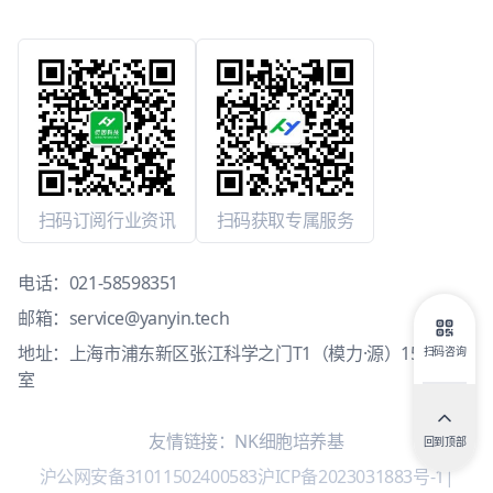
扫码订阅行业资讯
扫码获取专属服务
电话：
021-58598351
邮箱：
service@yanyin.tech
地址：上海市浦东新区张江科学之门T1（模力·源）15层1503
扫码咨询
室
友情链接：
NK细胞培养基
回到顶部
沪公网安备31011502400583
沪ICP备2023031883号-1
|