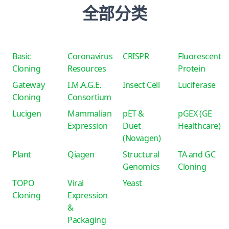
全部分类
Basic
Coronavirus
CRISPR
Fluorescent
Cloning
Resources
Protein
Gateway
I.M.A.G.E.
Insect Cell
Luciferase
Cloning
Consortium
Lucigen
Mammalian
pET &
pGEX (GE
Expression
Duet
Healthcare)
(Novagen)
Plant
Qiagen
Structural
TA and GC
Genomics
Cloning
TOPO
Viral
Yeast
Cloning
Expression
&
Packaging