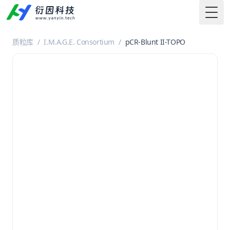
Togg
质粒库
/
I.M.A.G.E. Consortium
/
pCR-Blunt II-TOPO