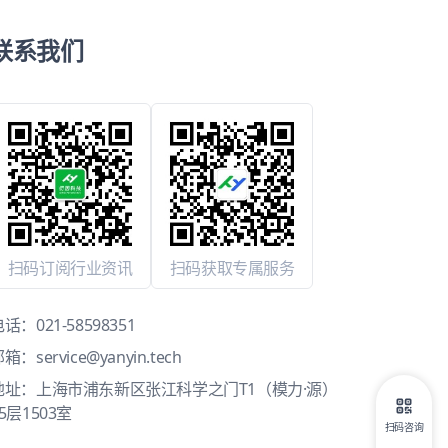
联系我们
扫码订阅行业资讯
扫码获取专属服务
电话：
021-58598351
邮箱：
service@yanyin.tech
地址：上海市浦东新区张江科学之门T1（模力·源）
5层1503室
扫码咨询