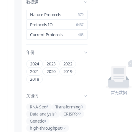
数据源
Nature Protocols
579
Protocols IO
6437
Current Protocols
468
年份
2024
2023
2022
2021
2020
2019
2018
暂无数据
关键词
RNA-Seq
Transforming
6
0
Data analysis
CRISPR
0
22
Genetic
0
high-throughput
12